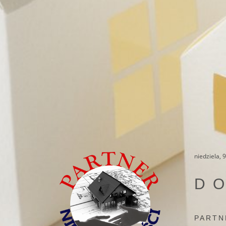
niedziela, 
D
PARTN