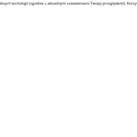
dobnych techologii (zgodnie z aktualnymi ustawieniami Twojej przeglądarki). Korz
DOM BOLĘCIN, PTN-DS-1069
NUMER : PTN-DS-1069
320 000 PLN
Trzebinia, Bolęcin
Oferujemy do sprzedaży dom jednorodzinny do generalnego
remontu/rozbudowy o pow. użytkowej ok. 60 m2 [...]
ZOBACZ SZCZEGÓŁY