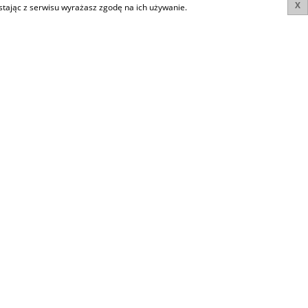
X
ystając z serwisu wyrażasz zgodę na ich używanie.
WYSZUKIWARKA
Rynek
Nieruchomości
Typ oferty
Województwo
Miejscowość