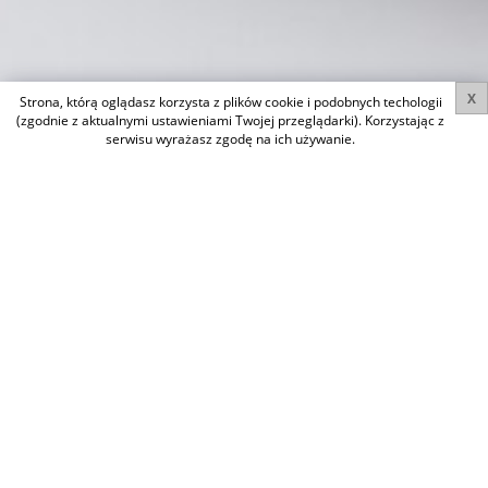
X
Strona, którą oglądasz korzysta z plików cookie i podobnych techologii
(zgodnie z aktualnymi ustawieniami Twojej przeglądarki). Korzystając z
serwisu wyrażasz zgodę na ich używanie.
START
DOM BOLĘCIN, PTN-DS-602
DOM BOLĘCIN, PTN-
DS-602
POWRÓT