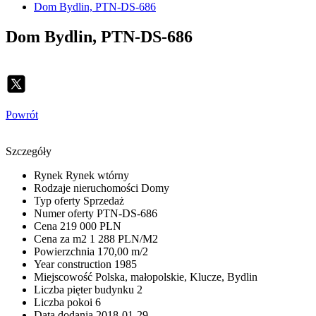
Dom Bydlin, PTN-DS-686
Dom Bydlin, PTN-DS-686
Powrót
Szczegóły
Rynek
Rynek wtórny
Rodzaje nieruchomości
Domy
Typ oferty
Sprzedaż
Numer oferty
PTN-DS-686
Cena
219 000 PLN
Cena za m2
1 288 PLN/M2
Powierzchnia
170,00 m/2
Year construction
1985
Miejscowość
Polska, małopolskie, Klucze, Bydlin
Liczba pięter budynku
2
Liczba pokoi
6
Data dodania
2018-01-29