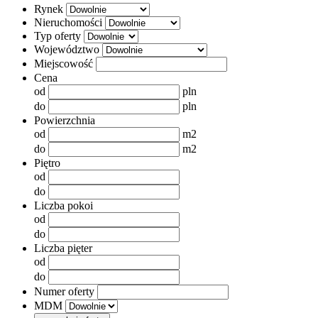
Rynek
Nieruchomości
Typ oferty
Województwo
Miejscowość
Cena
od
pln
do
pln
Powierzchnia
od
m2
do
m2
Piętro
od
do
Liczba pokoi
od
do
Liczba pięter
od
do
Numer oferty
MDM