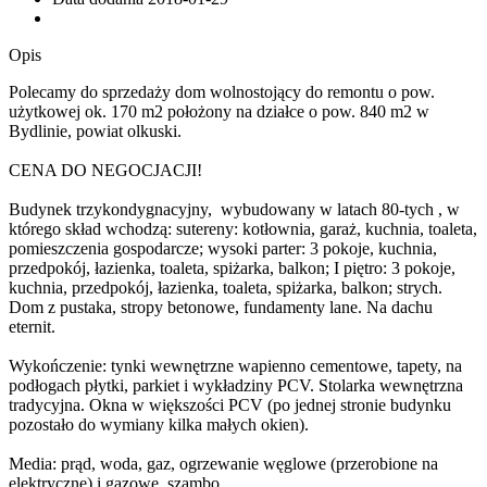
Opis
Polecamy do sprzedaży dom wolnostojący do remontu o pow.
użytkowej ok. 170 m2 położony na działce o pow. 840 m2 w
Bydlinie, powiat olkuski.
CENA DO NEGOCJACJI!
Budynek trzykondygnacyjny, wybudowany w latach 80-tych , w
którego skład wchodzą: sutereny: kotłownia, garaż, kuchnia, toaleta,
pomieszczenia gospodarcze; wysoki parter: 3 pokoje, kuchnia,
przedpokój, łazienka, toaleta, spiżarka, balkon; I piętro: 3 pokoje,
kuchnia, przedpokój, łazienka, toaleta, spiżarka, balkon; strych.
Dom z pustaka, stropy betonowe, fundamenty lane. Na dachu
eternit.
Wykończenie: tynki wewnętrzne wapienno cementowe, tapety, na
podłogach płytki, parkiet i wykładziny PCV. Stolarka wewnętrzna
tradycyjna. Okna w większości PCV (po jednej stronie budynku
pozostało do wymiany kilka małych okien).
Media: prąd, woda, gaz, ogrzewanie węglowe (przerobione na
elektryczne) i gazowe, szambo.