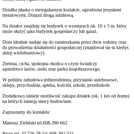
Działka płaska o nieregularnym kształcie, ogrodzona przęsłami
metalowymi. Dojazd drogą asfaltową.
Na działce znajduję się budynek o wymiarach ok. 10 x 5 m, który
może służyć jako budynek gospodarczy lub garaż.
Dom idealnie nadaje się do zamieszkania przez dwie rodziny oraz
do prowadzenia działalności gospodarczej (znajdował się tu kiedyś
sklep wielobranżowy).
Zielona, cicha, spokojna okolica o czym świadczy
sąsiedztwo lasów, rzeki oraz parku krajobrazowego.
W pobliżu zabudowa jednorodzinna, przystanki autobusowe,
sklepy, przychodnia, apteka, kościół, szkoła, przedszkole.
Dodatkowo istnieje możliwość zakupu działek (ok. 1 km od domu)
na których istnieją stawy hodowlane.
Zapraszamy do kontaktu:
Mateusz Zieliński tel.608-390-662
Biuro tel. 32 726-78-54; 608-392-531