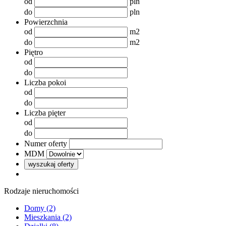
od
pln
do
pln
Powierzchnia
od
m2
do
m2
Piętro
od
do
Liczba pokoi
od
do
Liczba pięter
od
do
Numer oferty
MDM
wyszukaj oferty
Rodzaje nieruchomości
Domy (2)
Mieszkania (2)