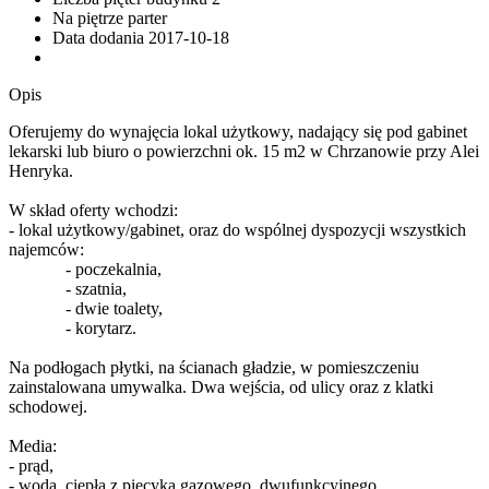
Na piętrze
parter
Data dodania
2017-10-18
Opis
Oferujemy do wynajęcia lokal użytkowy, nadający się pod gabinet
lekarski lub biuro o powierzchni ok. 15 m2 w Chrzanowie przy Alei
Henryka.
W skład oferty wchodzi:
- lokal użytkowy/gabinet, oraz do wspólnej dyspozycji wszystkich
najemców:
- poczekalnia,
- szatnia,
- dwie toalety,
- korytarz.
Na podłogach płytki, na ścianach gładzie, w pomieszczeniu
zainstalowana umywalka. Dwa wejścia, od ulicy oraz z klatki
schodowej.
Media:
- prąd,
- woda, ciepła z piecyka gazowego, dwufunkcyjnego,