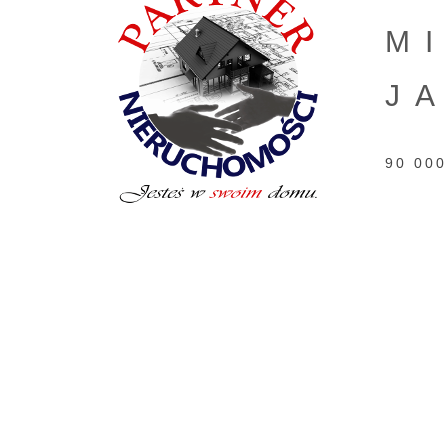
M
J
90 000