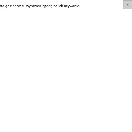
X
ystając z serwisu wyrażasz zgodę na ich używanie.
WYSZUKIWARKA
S-
Rynek
Nieruchomości
Typ oferty
Województwo