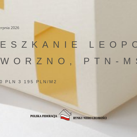
ierpnia 2026
IESZKANIE LEOP
AWORZNO, PTN-M
0 PLN 3 195 PLN/M2