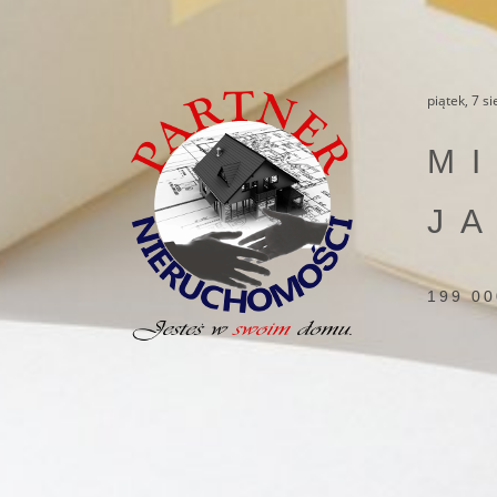
piątek, 7 s
M
J
199 00