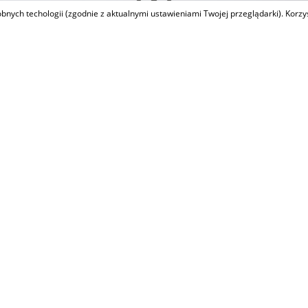
dobnych techologii (zgodnie z aktualnymi ustawieniami Twojej przeglądarki). Korz
POLD JAWORZNO, PTN-M