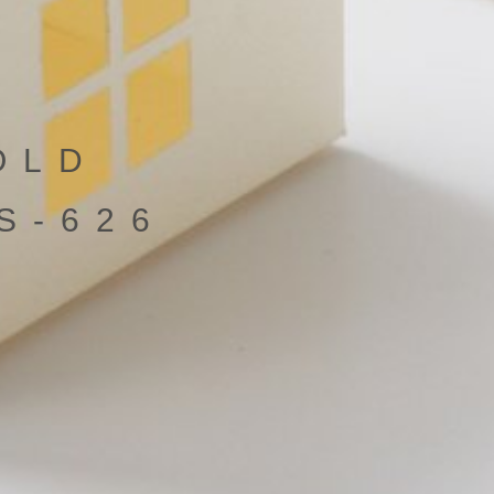
OLD
S-626