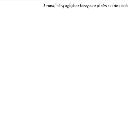
Strona, którą oglądasz korzysta z plików cookie i po
START
MIESZKANIE LEOPOLD JAWORZNO, PTN-MS-626
MIESZKANIE LEO
626
POWRÓT
SZCZEGÓŁY