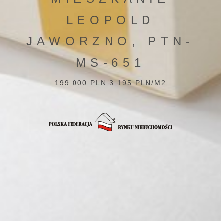
LEOPOLD
JAWORZNO, PTN-
MS-651
199 000 PLN 3 195 PLN/M2