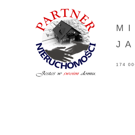
M
J
174 00