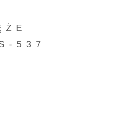
ĘŻE
S-537