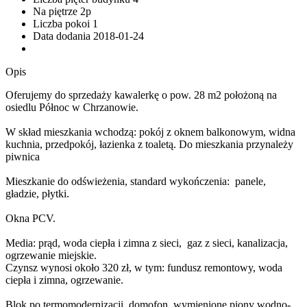
Na piętrze
2p
Liczba pokoi
1
Data dodania
2018-01-24
Opis
Oferujemy do sprzedaży kawalerkę o pow. 28 m2 położoną na
osiedlu Północ w Chrzanowie.
W skład mieszkania wchodzą: pokój z oknem balkonowym, widna
kuchnia, przedpokój, łazienka z toaletą. Do mieszkania przynależy
piwnica
Mieszkanie do odświeżenia, standard wykończenia: panele,
gładzie, płytki.
Okna PCV.
Media: prąd, woda ciepła i zimna z sieci, gaz z sieci, kanalizacja,
ogrzewanie miejskie.
Czynsz wynosi około 320 zł, w tym: fundusz remontowy, woda
ciepła i zimna, ogrzewanie.
Blok po termomodernizacji, domofon, wymienione piony wodno-