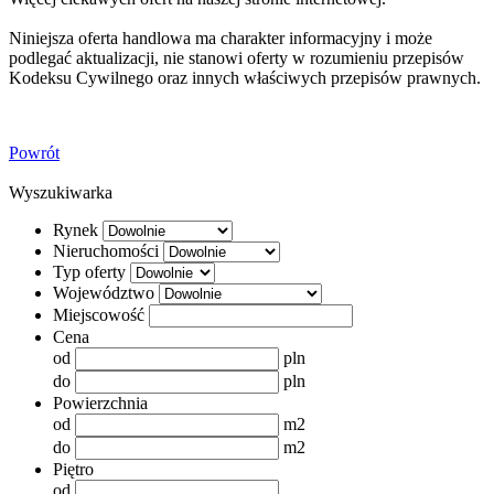
Niniejsza oferta handlowa ma charakter informacyjny i może
podlegać aktualizacji, nie stanowi oferty w rozumieniu przepisów
Kodeksu Cywilnego oraz innych właściwych przepisów prawnych.
Powrót
Wyszukiwarka
Rynek
Nieruchomości
Typ oferty
Województwo
Miejscowość
Cena
od
pln
do
pln
Powierzchnia
od
m2
do
m2
Piętro
od